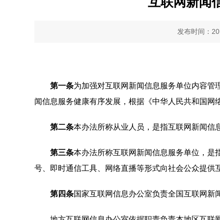
互联网新闻
发布时间：2019
第一条
为加强对互联网新闻信息服务单位内容管理
闻信息服务健康有序发展，根据《中华人民共和国网
第二条
本办法所称从业人员，是指互联网新闻信
第三条
本办法所称互联网新闻信息服务单位，是
号、即时通信工具、网络直播等形式向社会公众提供
第四条
国家互联网信息办公室负责全国互联网新
地方互联网信息办公室依据职责负责本地区互联网