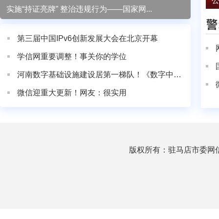
公
实施“持证亮牌” 整治违规行为——国家网...
第三届中国IPv6创新发展大会在北京开幕
学信网重要调整！事关你的学位
河南数字基础设施建设居第一梯队！《数字中国发展报...
微信迎重大更新！网友：很实用
首页
辟谣发布
辟谣标
版权所有：驻马店市委网