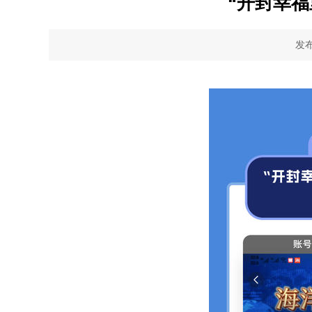
“开封幸
发布