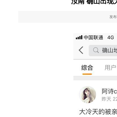
汝南 确山出
发布时