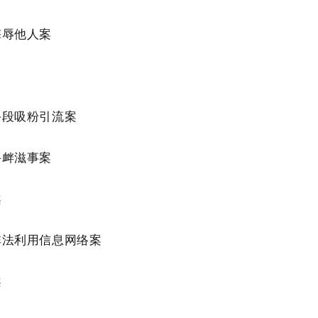
侮辱他人案
手段吸粉引流案
寻衅滋事案
案
非法利用信息网络案
案