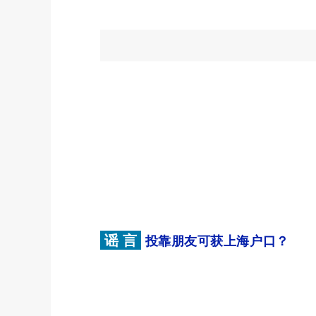
谣 言
投靠朋友可获上海户口？