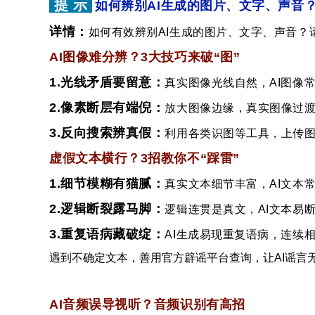
提 示
如何辨别AI生成的图片、文字、声音
详情：
如何有效辨别AI生成的图片、文字、声音？请
AI图像难分辨？3大技巧来破“图”
1.光线矛盾要留意：
真实图像光线自然，AI图像
2.像素断层有端倪：
放大图像边缘，真实图像过
3.反向搜索辨真假：
利用各类识图等工具，上传图
虚假文本横行？3招教你不“踩雷”
1.细节模糊有猫腻：
真实文本细节丰富，AI文本
2.逻辑断裂露马脚：
逻辑连贯是真文，AI文本易
3.重复语病藏破绽：
AI生成易现重复语病，连续
遇到不确定文本，善用官方辟谣平台查询，让AI谣言
AI音频误导视听？音频识别有高招