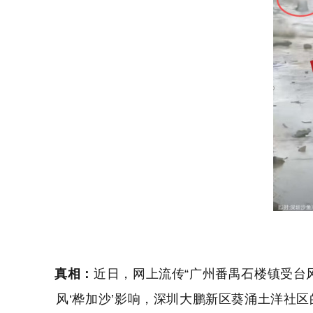
真相：
近日，网上流传“广州番禺石楼镇受台
风‘桦加沙’影响，深圳大鹏新区葵涌土洋社