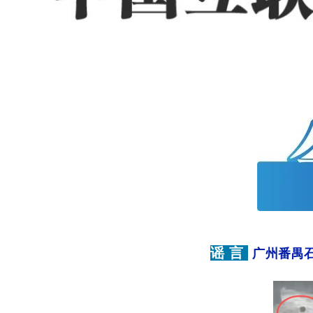
谣 言
广州番禺