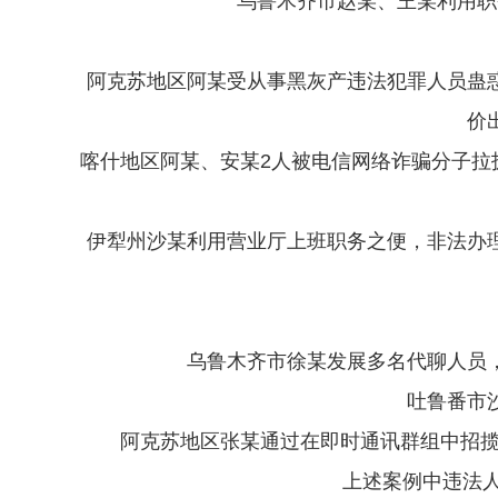
乌鲁木齐市赵某、王某利用职
阿克苏地区阿某受从事黑灰产违法犯罪人员蛊
价
喀什地区阿某、安某2人被电信网络诈骗分子拉拢
伊犁州沙某利用营业厅上班职务之便，非法办
乌鲁木齐市徐某发展多名代聊人员
吐鲁番市
阿克苏地区张某通过在即时通讯群组中招揽
上述案例中违法