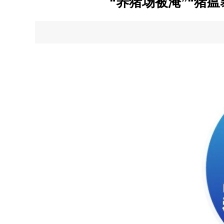
“养猪场被淹”“猪瘟