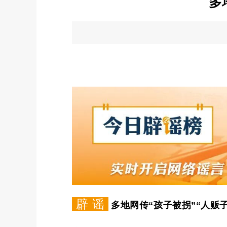
多
辟 谣
多地网传
“孩子被拐”“人贩