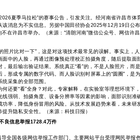
2026夏季马拉松”的赛事公告，引发关注。经河南省许昌市体
该消息为不实信息。另据中国田径协会2025年12月19日公布
，均不在许昌市举办。（来源：“清朗河南”微信公众号、网信许
的照片比对一下”，这是对这项技术最常见的误解。事实上，人
画面中的人脸，再通过图像预处理校正拍摄角度，随后提取面
对，最后输出验证结果。系统真正“看”的，不是人脸照片，而
后，形成专属的数字代码。而人脸识别时屏幕上的“圆圈”，是
系统采集的全部范围。
为何还要“看”全身？对此，专家解释，在实验室等理想环境下
光线强弱、拍摄角度、设备分辨率等因素的影响，面部识别准
成功率，降低身份冒用的风险。从技术发展趋势来看，未来研
步提升隐私安全性。（来源：科技日报）
不良信息举报1728.4万件
心指导全国各级网信举报工作部门、主要网站平台受理网民举报