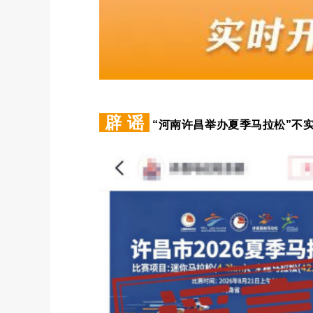
辟 谣
“河南许昌举办夏季马拉松”不