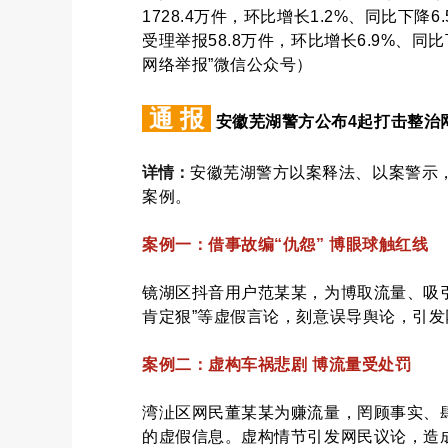
1728.4万件，环比增长1.2%、同比下
受理举报58.8万件，环比增长6.9%、同比
网络举报”微信公众号）
通 报
安徽芜湖警方公布4起打击整治
详情：
安徽芜湖警方以案释法、以案警示
案例。
案例一：借事故编“仇怨” 博眼球触红线
镜湖区抖音用户范某某，为博取流量、吸引
肯定狠”等虚假言论，刻意误导舆论，引
案例二：虚构车祸悲剧 博流量受处罚
湾沚区网民董某某为赚流量，罔顾事实、
的虚假信息。虚构情节引发网民议论，造