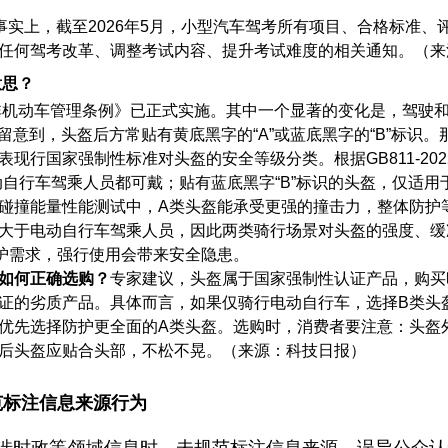
事实上，截至2026年5月，小型汽车驾考所有项目、合格标准
任何驾考改革、调整考试内容、提升考试难度的相关通知。（来
意思？
非机动车管理条例》已正式实施。其中一个显著的变化是，驾驶和
中留意到，头盔后方常贴有黄底黑字的“A”或蓝底黑字的“B”标识
现行国家强制性标准对头盔的安全等级分类。根据GB811-20
动自行车驾乘人员都可戴；贴有蓝底黑字“B”标识的头盔，仅适
碰撞能量性能测试中，A类头盔能承受更强的撞击力，整体防护
大于电动自行车驾乘人员，因此两类骑行场景对头盔的强度、缓
护需求，强行使用会带来安全隐患。
如何正确选购？
专家建议，头盔属于国家强制性认证产品，购买
证的劣质产品。具体而言，如果仅骑行电动自行车，选择B类头
优先选择防护更全面的A类头盔。选购时，消费者要注意：头盔外
后头盔应贴合头部，不松不晃。（来源：科技日报）
范标注信息来源行为
布涉时政等领域信息时，未规范标注信息来源，误导公众