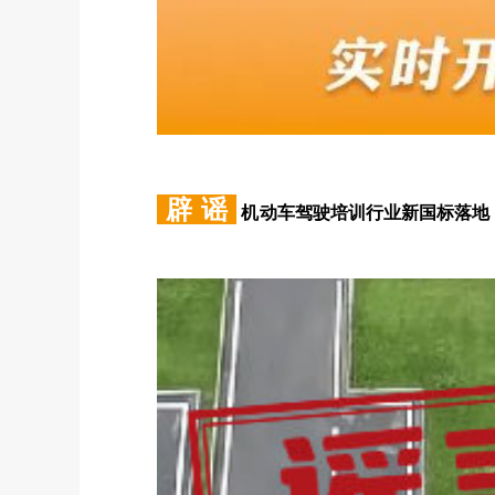
辟 谣
机
动车驾驶培训行业新国标落地