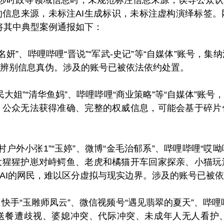
信息来源，未标注AI生成标识，未标注虚构演绎标签
现将其中典型案例通报如下：
手“名妍”、哔哩哔哩“晋说”“军武-史记”等“自媒体”账号
辨别信息真伪。涉及的账号已被依法依约处置。
“农民大姐”“清华鱼妈”、哔哩哔哩“商业策略”等“自媒体”
，公众无法获得准确、完整的权威信息，可能会基于碎片
“农村户外小张1”“玉婷”、微博“金毛治郁系”、哔哩哔哩“哎
大猩猩护崽对峙鳄鱼、老虎和橘猫开车回家探亲、小猫玩
解AI的网民，难以区分虚拟与现实边界。涉及的账号已被
”、快手“玉雕师凤云”、微信视频号“遇见翡翠的夏天”、哔哩
送餐遭歧视、婆媳冲突、代际冲突、未成年人无人看护