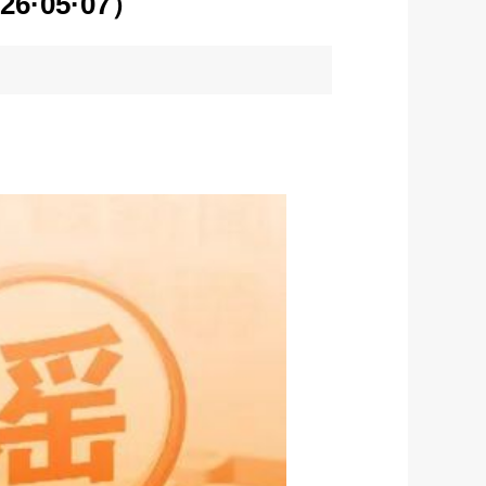
·05·07）