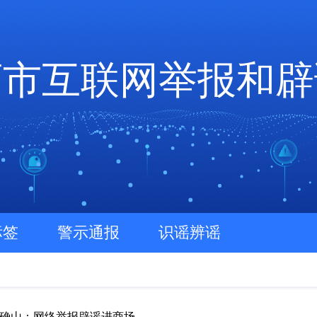
店市互联网举报和辟
标签
警示通报
识谣辨谣
确山：网络举报辟谣进商场